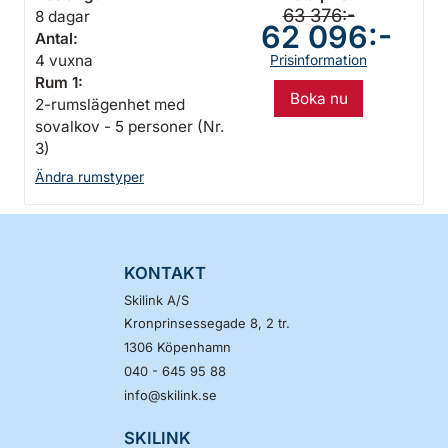
63 376:-
8 dagar
62 096:-
Antal:
4 vuxna
Prisinformation
Rum 1:
Boka nu
2-rumslägenhet med
sovalkov - 5 personer (Nr.
3)
Ändra rumstyper
KONTAKT
Skilink A/S
Kronprinsessegade 8, 2 tr.
1306
Köpenhamn
040 - 645 95 88
info@skilink.se
SKILINK