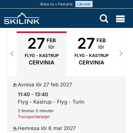
Boka nu = Fast pris
Läs mer
27
27
B
FEB
FEB
r
lör
lör
TRUP
FLYG - KASTRUP
FLYG - KASTRUP
FLY
IA
CERVINIA
CERVINIA
C
Avresa lör 27 feb 2027
11:40 - 13:40
Flyg - Kastrup - Flyg - Turin
2 timmar 0 minuter
Transportdetaljer
Hemresa lör 6 mar 2027