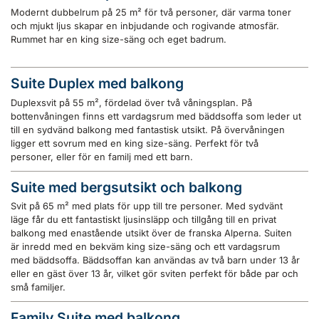
Modernt dubbelrum på 25 m² för två personer, där varma toner
och mjukt ljus skapar en inbjudande och rogivande atmosfär.
Rummet har en king size-säng och eget badrum.
Suite Duplex med balkong
Duplexsvit på 55 m², fördelad över två våningsplan. På
bottenvåningen finns ett vardagsrum med bäddsoffa som leder ut
till en sydvänd balkong med fantastisk utsikt. På övervåningen
ligger ett sovrum med en king size-säng. Perfekt för två
personer, eller för en familj med ett barn.
Suite med bergsutsikt och balkong
Svit på 65 m² med plats för upp till tre personer. Med sydvänt
läge får du ett fantastiskt ljusinsläpp och tillgång till en privat
balkong med enastående utsikt över de franska Alperna. Suiten
är inredd med en bekväm king size-säng och ett vardagsrum
med bäddsoffa. Bäddsoffan kan användas av två barn under 13 år
eller en gäst över 13 år, vilket gör sviten perfekt för både par och
små familjer.
Family Suite med balkong