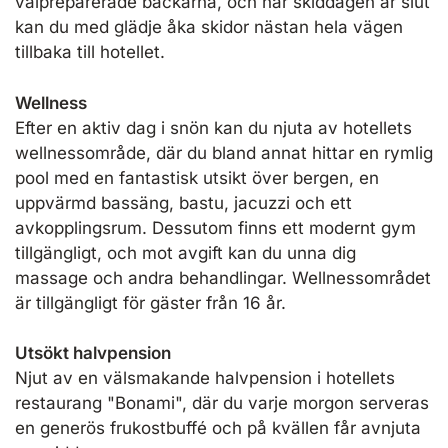
välpreparerade backarna, och när skiddagen är slut
kan du med glädje åka skidor nästan hela vägen
tillbaka till hotellet.
Wellness
Efter en aktiv dag i snön kan du njuta av hotellets
wellnessområde, där du bland annat hittar en rymlig
pool med en fantastisk utsikt över bergen, en
uppvärmd bassäng, bastu, jacuzzi och ett
avkopplingsrum. Dessutom finns ett modernt gym
tillgängligt, och mot avgift kan du unna dig
massage och andra behandlingar. Wellnessområdet
är tillgängligt för gäster från 16 år.
Utsökt halvpension
Njut av en välsmakande halvpension i hotellets
restaurang "Bonami", där du varje morgon serveras
en generös frukostbuffé och på kvällen får avnjuta