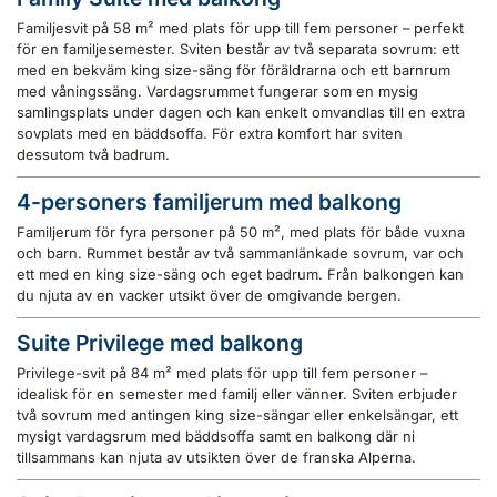
Familjesvit på 58 m² med plats för upp till fem personer – perfekt
för en familjesemester. Sviten består av två separata sovrum: ett
med en bekväm king size-säng för föräldrarna och ett barnrum
med våningssäng. Vardagsrummet fungerar som en mysig
samlingsplats under dagen och kan enkelt omvandlas till en extra
sovplats med en bäddsoffa. För extra komfort har sviten
dessutom två badrum.
4-personers familjerum med balkong
Familjerum för fyra personer på 50 m², med plats för både vuxna
och barn. Rummet består av två sammanlänkade sovrum, var och
ett med en king size-säng och eget badrum. Från balkongen kan
du njuta av en vacker utsikt över de omgivande bergen.
Suite Privilege med balkong
Privilege-svit på 84 m² med plats för upp till fem personer –
idealisk för en semester med familj eller vänner. Sviten erbjuder
två sovrum med antingen king size-sängar eller enkelsängar, ett
mysigt vardagsrum med bäddsoffa samt en balkong där ni
tillsammans kan njuta av utsikten över de franska Alperna.