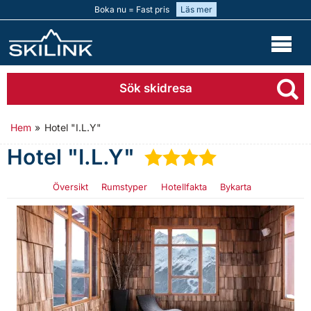
Boka nu = Fast pris
Läs mer
Sök skidresa
Hem
»
Hotel "I.L.Y"
Hotel "I.L.Y"
★
★
★
★
Översikt
Rumstyper
Hotellfakta
Bykarta