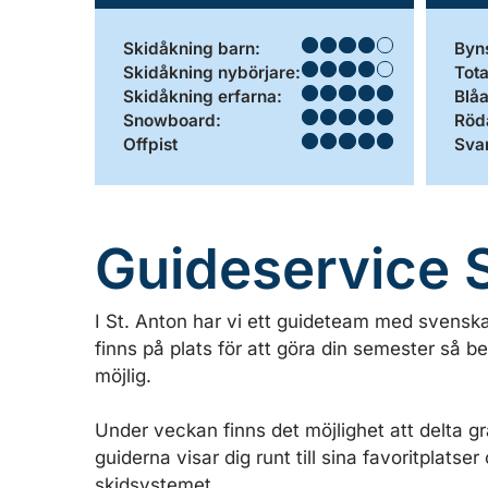
Skidåkning barn:
Byns
Skidåkning nybörjare:
Tota
Skidåkning erfarna:
Blåa
Snowboard:
Röda
Offpist
Svar
Guideservice S
I St. Anton har vi ett guideteam med svens
finns på plats för att göra din semester så 
möjlig.
Under veckan finns det möjlighet att delta gra
guiderna visar dig runt till sina favoritplatser
skidsystemet.