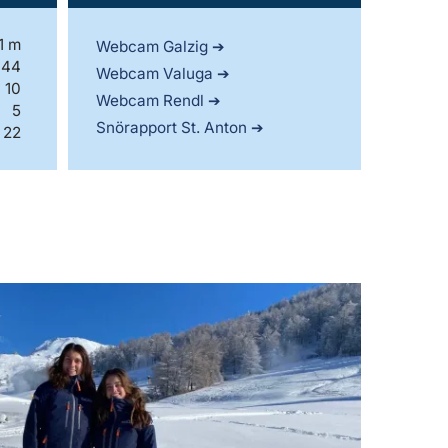
1 m
Webcam Galzig
44
Webcam Valuga
10
Webcam Rendl
5
Snörapport St. Anton
22