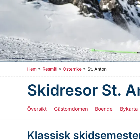
Hem
»
Resmål
»
Österrike
»
St. Anton
Skidresor St. A
Översikt
Gästomdömen
Boende
Bykarta
Klassisk skidsemester