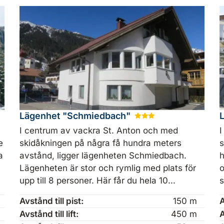
Lägenhet "Schmiedbach"
★
★
★
I centrum av vackra St. Anton och med
I
e
skidåkningen på några få hundra meters
s
a
avstånd, ligger lägenheten Schmiedbach.
h
Lägenheten är stor och rymlig med plats för
o
upp till 8 personer. Här får du hela 10...
s
Avstånd till pist:
150 m
A
Avstånd till lift:
450 m
A