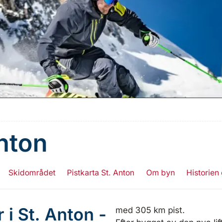
nton
Skidområdet
Pistkarta St. Anton
Om byn
Historien
 i St. Anton -
med 305 km pist.