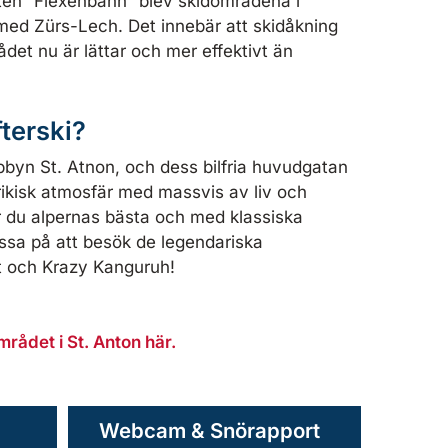
ften ”Flexenbahn” blev skidområdena i
d Zürs-Lech. Det innebär att skidåkning
det nu är lättar och mer effektivt än
terski?
lpbyn St. Atnon, och dess bilfria huvudgatan
rikisk atmosfär med massvis av liv och
ar du alpernas bästa och med klassiska
Passa på att besök de legendariska
rt och Krazy Kanguruh!
rådet i St. Anton här.
Webcam & Snörapport