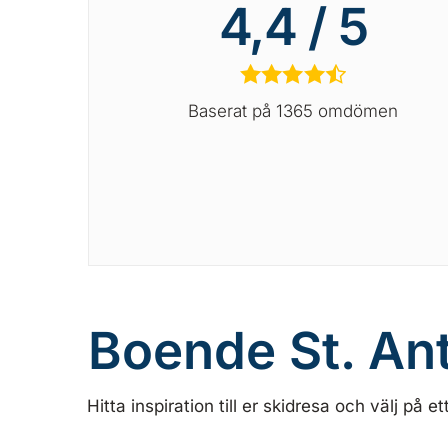
4,4 / 5
★
★
★
★
½
Baserat på 1365 omdömen
Boende St. An
Hitta inspiration till er skidresa och välj på e