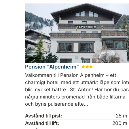
Pension "Alpenheim"
★
★
★
Välkommen till Pension Alpenheim – ett
charmigt hotell med ett utmärkt läge som int
blir mycket bättre i St. Anton! Här bor du bar
några minuters promenad från både liftarna
och byns pulserande afte...
Avstånd till pist:
25 m
Avstånd till lift:
200 m