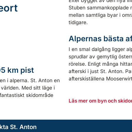
Efter bygget av den nya li
eort
Stuben sammankopplade me
mellan samtliga byar i områ
tidigare.
Alpernas bästa af
I en smal dalgång ligger a
sprudlar av gemytlig öster
rörelse. Enligt många hitt
5 km pist
afterski i just St. Anton. 
afterskiställena Mooserwi
en i alperna. St. Anton en
världen. Med sitt läge i
 fantastiskt skidområde
Läs mer om byn och skidom
kta St. Anton