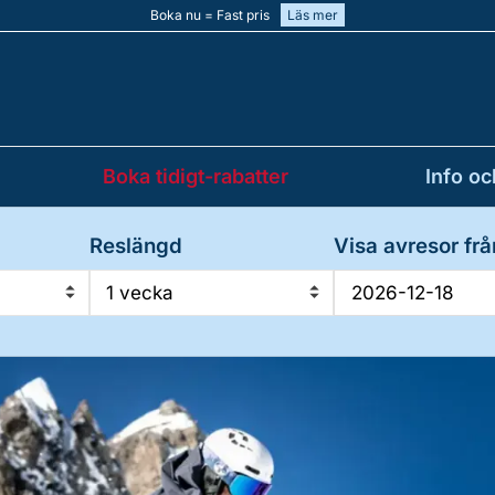
Boka nu = Fast pris
Läs mer
Boka tidigt-rabatter
Info oc
Reslängd
Visa avresor frå
1 vecka