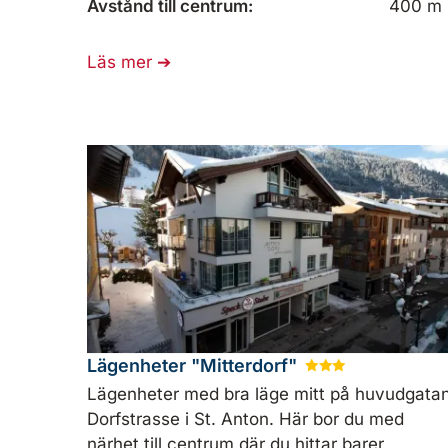
Avstånd till centrum:
400 m
Läs mer
Lägenheter "Mitterdorf"
★
★
★
Lägenheter med bra läge mitt på huvudgatan
Dorfstrasse i St. Anton. Här bor du med
närhet till centrum där du hittar barer,