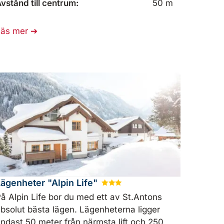
vstånd till centrum:
50 m
Läs mer
Lägenheter "Alpin Life"
★
★
★
å Alpin Life bor du med ett av St.Antons
bsolut bästa lägen. Lägenheterna ligger
ndast 50 meter från närmsta lift och 250