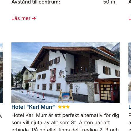
Avstånd till centrum:
50 m
A
Läs mer
Hotel "Karl Murr"
★
★
★
,
Hotel Karl Murr är ett perfekt alternativ för dig
P
som vill njuta av allt som St. Anton har att
a
erbjuda. På hotellet finns det trevliga 2, 3 och
e