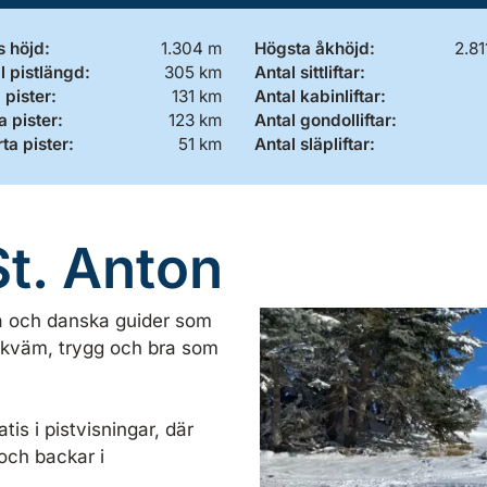
 höjd:
1.304 m
Högsta åkhöjd:
2.81
l pistlängd:
305 km
Antal sittliftar:
 pister:
131 km
Antal kabinliftar:
 pister:
123 km
Antal gondolliftar:
ta pister:
51 km
Antal släpliftar:
t. Anton
ka och danska guider som
bekväm, trygg och bra som
tis i pistvisningar, där
 och backar i