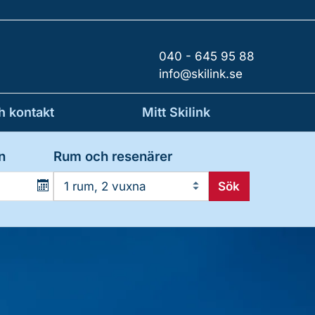
040 - 645 95 88
info@skilink.se
h kontakt
Mitt Skilink
n
Rum och resenärer
Sök
1 rum, 2 vuxna