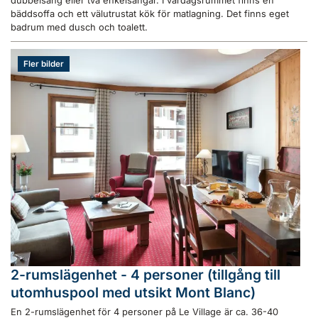
dubbelsäng eller två enkelsängar. I vardagsrummet finns en
bäddsoffa och ett välutrustat kök för matlagning. Det finns eget
badrum med dusch och toalett.
Fler bilder
2-rumslägenhet - 4 personer (tillgång till
utomhuspool med utsikt Mont Blanc)
En 2-rumslägenhet för 4 personer på Le Village är ca. 36-40