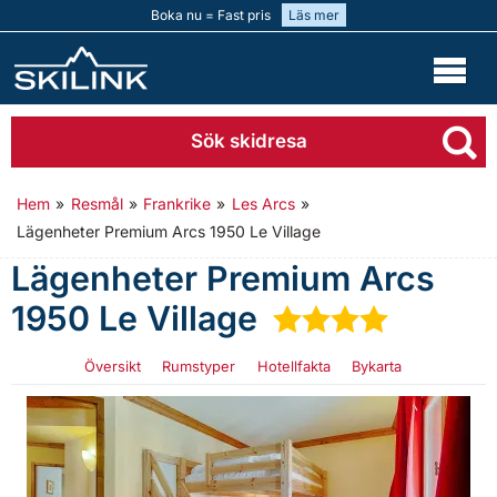
Boka nu = Fast pris
Läs mer
Sök skidresa
Hem
»
Resmål
»
Frankrike
»
Les Arcs
»
Lägenheter Premium Arcs 1950 Le Village
Lägenheter Premium Arcs
1950 Le Village
★
★
★
★
Översikt
Rumstyper
Hotellfakta
Bykarta