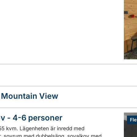
r Mountain View
v - 4-6 personer
Fle
55 kvm. Lägenheten är inredd med
r, sovrum med dubbelsäng, sovalkov med