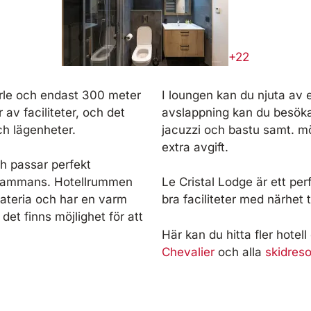
+22
erle och endast 300 meter
I loungen kan du njuta av e
av faciliteter, och det
avslappning kan du besöka
ch lägenheter.
jacuzzi och bastu samt. mö
extra avgift.
h passar perfekt
illsammans. Hotellrummen
Le Cristal Lodge är ett per
materia och har en varm
bra faciliteter med närhet ti
det finns möjlighet för att
Här kan du hitta fler hotel
Chevalier
och alla
skidresor