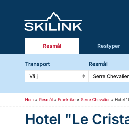
Resmål
Restyper
Transport
Resmål
Välj
Serre Chevalier
Hem
»
Resmål
»
Frankrike
»
Serre Chevalier
»
Hotel "
Hotel "Le Cris