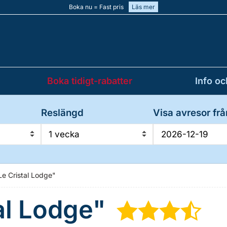
Boka nu = Fast pris
Läs mer
Boka tidigt-rabatter
Info oc
Reslängd
Visa avresor frå
1 vecka
Le Cristal Lodge"
tal Lodge"
★
★
★
½