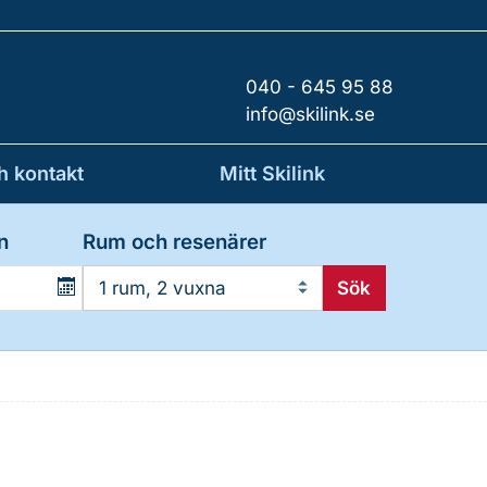
040 - 645 95 88
info@skilink.se
h kontakt
Mitt Skilink
n
Rum och resenärer
Sök
1 rum, 2 vuxna