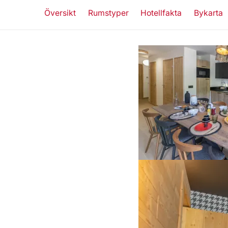
Översikt
Rumstyper
Hotellfakta
Bykarta