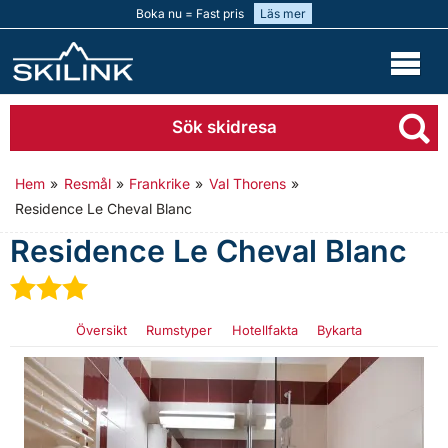
Boka nu = Fast pris
Läs mer
Sök skidresa
Hem
»
Resmål
»
Frankrike
»
Val Thorens
»
Residence Le Cheval Blanc
Residence Le Cheval Blanc
★
★
★
Översikt
Rumstyper
Hotellfakta
Bykarta