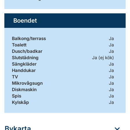
Boendet
Balkong/terrass
Ja
Toalett
Ja
Dusch/badkar
Ja
Slutstädning
Ja (ej kök)
Sängkläder
Ja
Handdukar
Ja
TV
Ja
Mikrovågsugn
Ja
Diskmaskin
Ja
Spis
Ja
Kylskåp
Ja
Bykarta