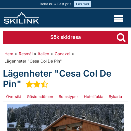
Boka nu = Fast pris
Läs mer
Sök skidresa
Hem
»
Resmål
»
Italien
»
Canazei
»
Lägenheter "Cesa Col De Pin"
Lägenheter "Cesa Col De
Pin"
★
★
½
Översikt
Gästomdömen
Rumstyper
Hotellfakta
Bykarta