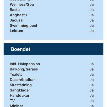
Wellness/Spa
Ja
Bastu
Ja
Ångbastu
Ja
Jacuzzi
Ja
Swimming pool
Ja
Lekrum
Ja
Boendet
Inkl. Halvpension
Ja
Balkong/terrass
Ja
Toalett
Ja
Dusch/badkar
Ja
Slutstädning
Ja
Sängkläder
Ja
Handdukar
Ja
TV
Ja
Minibar
Ja