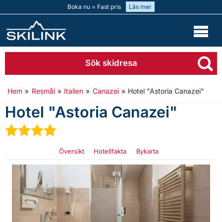
Boka nu = Fast pris
Läs mer
Sök skidresa
Hem
»
Resmål
»
Italien
»
Canazei
»
Hotel "Astoria Canazei"
Hotel "Astoria Canazei"
★
★
★
★
Översikt
Hotellfakta
Bykarta