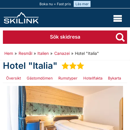
Boka nu = Fast pris
Läs mer
Sök skidresa
Hem
»
Resmål
»
Italien
»
Canazei
»
Hotel "Italia"
Hotel "Italia"
★
★
★
Översikt
Gästomdömen
Rumstyper
Hotellfakta
Bykarta