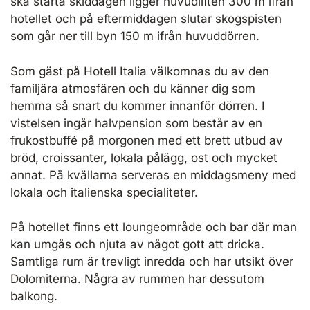
ska starta skiddagen ligger huvudliften 300 m ifrån
hotellet och på eftermiddagen slutar skogspisten
som går ner till byn 150 m ifrån huvuddörren.
Som gäst på Hotell Italia välkomnas du av den
familjära atmosfären och du känner dig som
hemma så snart du kommer innanför dörren. I
vistelsen ingår halvpension som består av en
frukostbuffé på morgonen med ett brett utbud av
bröd, croissanter, lokala pålägg, ost och mycket
annat. På kvällarna serveras en middagsmeny med
lokala och italienska specialiteter.
På hotellet finns ett loungeområde och bar där man
kan umgås och njuta av något gott att dricka.
Samtliga rum är trevligt inredda och har utsikt över
Dolomiterna. Några av rummen har dessutom
balkong.