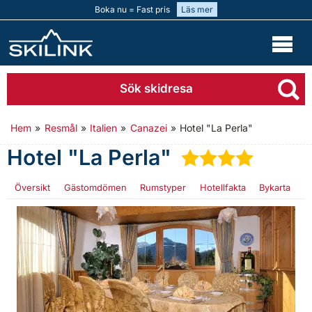
Boka nu = Fast pris
Läs mer
Sök skidresa
Hem
»
Resmål
»
Italien
»
Canazei
»
Hotel "La Perla"
Hotel "La Perla"
★
★
★
★
Översikt
Gästomdömen
Rumstyper
Hotellfakta
Bykarta