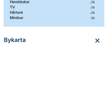
Handdukar
Ja
TV
Ja
Hårtork
Ja
Minibar
Ja
Bykarta