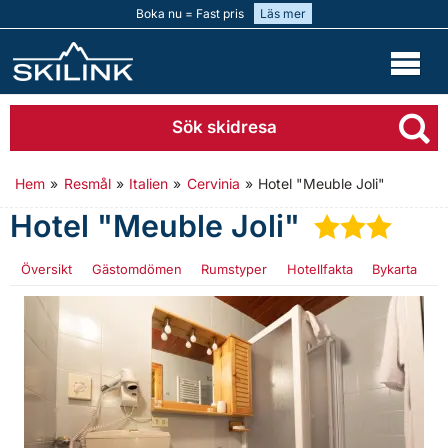
Boka nu = Fast pris
Läs mer
Sök skidresa
Hem
»
Resmål
»
Italien
»
Cervinia
»
Hotel "Meuble Joli"
Hotel "Meuble Joli"
★
★
★
Översikt
Gästomdömen
Rumstyper
Hotellfakta
Bykarta