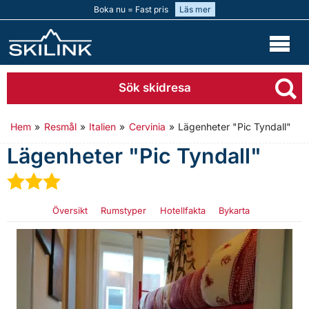
Boka nu = Fast pris
Läs mer
Sök skidresa
Hem
»
Resmål
»
Italien
»
Cervinia
»
Lägenheter "Pic Tyndall"
Lägenheter "Pic Tyndall"
★
★
★
Översikt
Rumstyper
Hotellfakta
Bykarta