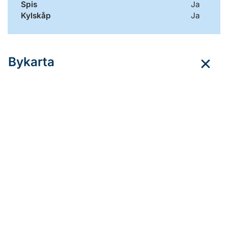
Spis
Ja
Kylskåp
Ja
Bykarta