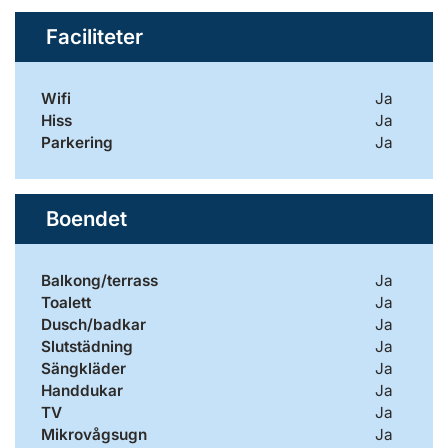
Faciliteter
Wifi
Ja
Hiss
Ja
Parkering
Ja
Boendet
Balkong/terrass
Ja
Toalett
Ja
Dusch/badkar
Ja
Slutstädning
Ja
Sängkläder
Ja
Handdukar
Ja
TV
Ja
Mikrovågsugn
Ja