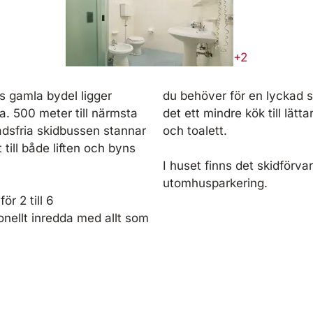
+2
s gamla bydel ligger
du behöver för en lyckad s
. 500 meter till närmsta
det ett mindre kök till lä
nadsfria skidbussen stannar
och toalett.
till både liften och byns
I huset finns det skidförv
utomhusparkering.
r 2 till 6
nellt inredda med allt som