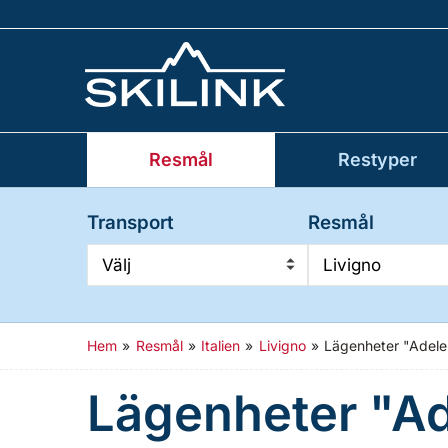
Resmål
Restyper
Transport
Resmål
Välj
Livigno
Hem
»
Resmål
»
Italien
»
Livigno
»
Lägenheter "Adele
Lägenheter "A