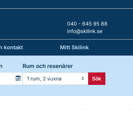
040 - 645 95 88
info@skilink.se
h kontakt
Mitt Skilink
n
Rum och resenärer
Sök
1 rum, 2 vuxna