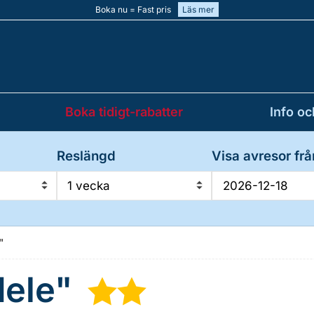
Boka nu = Fast pris
Läs mer
Boka tidigt-rabatter
Info oc
Reslängd
Visa avresor frå
1 vecka
"
dele"
★
★