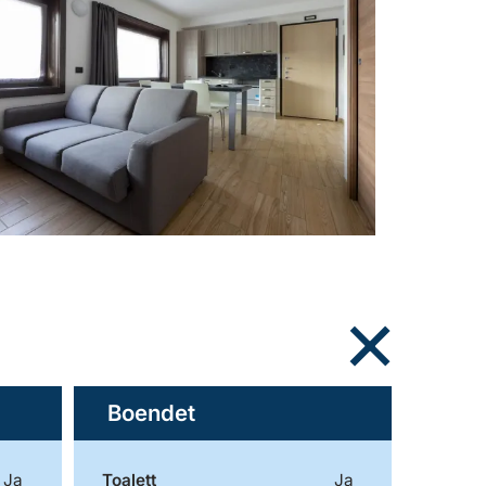
Boendet
Ja
Toalett
Ja