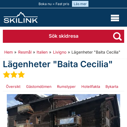
Boka nu = Fast pris
Läs mer
Sök skidresa
Hem
»
Resmål
»
Italien
»
Livigno
»
Lägenheter "Baita Cecilia"
Lägenheter "Baita Cecilia"
★
★
★
Översikt
Gästomdömen
Rumstyper
Hotellfakta
Bykarta