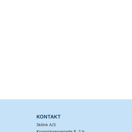
KONTAKT
Skilink A/S
Kronprinsessegade 8, 2 tr.