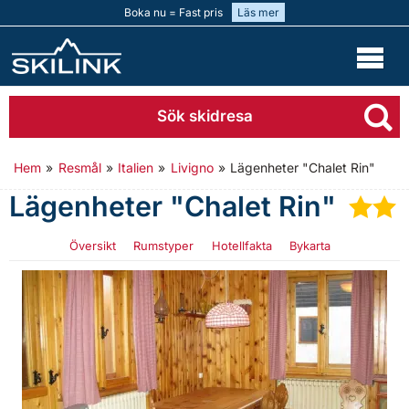
Boka nu = Fast pris
Läs mer
Sök skidresa
Hem
»
Resmål
»
Italien
»
Livigno
»
Lägenheter "Chalet Rin"
Lägenheter "Chalet Rin"
★
Översikt
Rumstyper
Hotellfakta
Bykarta