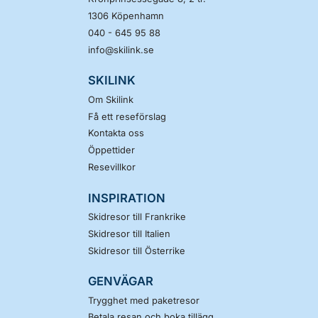
1306
Köpenhamn
040 - 645 95 88
info@skilink.se
SKILINK
Om Skilink
Få ett reseförslag
Kontakta oss
Öppettider
Resevillkor
INSPIRATION
Skidresor till Frankrike
Skidresor till Italien
Skidresor till Österrike
GENVÄGAR
Trygghet med paketresor
Betala resan och boka tillägg