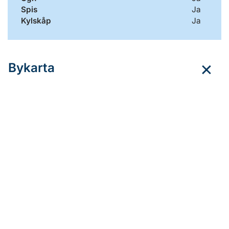
Spis
Ja
Kylskåp
Ja
Bykarta