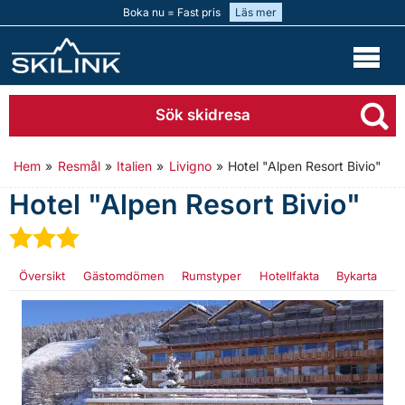
Boka nu = Fast pris
Läs mer
Sök skidresa
Hem
»
Resmål
»
Italien
»
Livigno
»
Hotel "Alpen Resort Bivio"
Hotel "Alpen Resort Bivio"
★
★
★
Översikt
Gästomdömen
Rumstyper
Hotellfakta
Bykarta