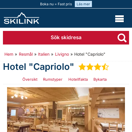
Boka nu = Fast pris
Läs mer
Sök skidresa
Hem
»
Resmål
»
Italien
»
Livigno
»
Hotel "Capriolo"
Hotel "Capriolo"
★
★
★
½
Översikt
Rumstyper
Hotellfakta
Bykarta