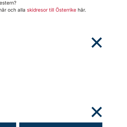
mestern?
är och alla
skidresor till Österrike
här.