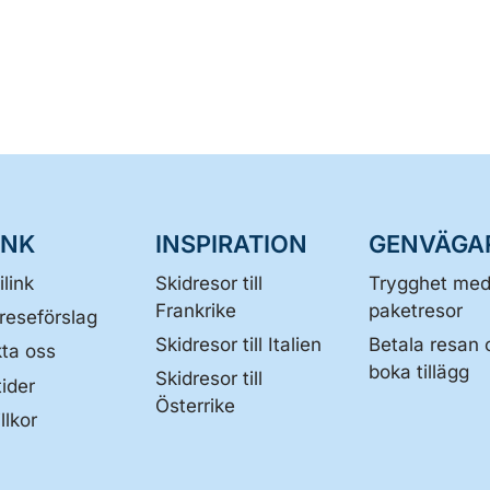
INK
INSPIRATION
GENVÄGA
link
Skidresor till
Trygghet me
Frankrike
paketresor
 reseförslag
Skidresor till Italien
Betala resan 
ta oss
boka tillägg
Skidresor till
ider
Österrike
llkor