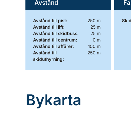
Avstånd
Fa
Avstånd till pist:
250 m
Skid
Avstånd till lift:
25 m
Avstånd till skidbuss:
25 m
Avstånd till centrum:
0 m
Avstånd till affärer:
100 m
Avstånd till
250 m
skiduthyrning:
Bykarta