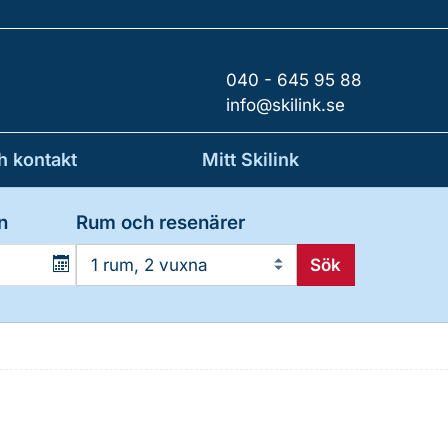
040 - 645 95 88
info@skilink.se
h kontakt
Mitt Skilink
n
Rum och resenärer
Sök
1 rum, 2 vuxna