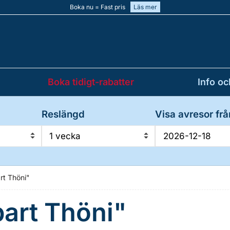
Boka nu = Fast pris
Läs mer
Boka tidigt-rabatter
Info oc
Reslängd
Visa avresor frå
1 vecka
rt Thöni"
art Thöni"