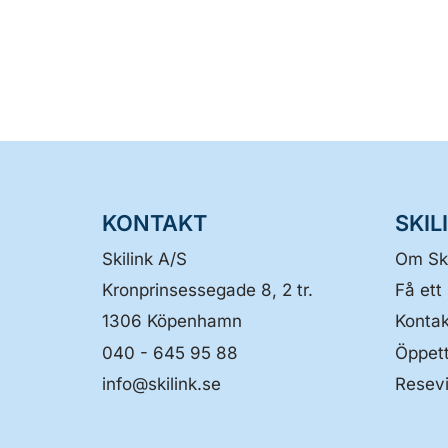
KONTAKT
SKIL
Skilink A/S
Om Ski
Kronprinsessegade 8, 2 tr.
Få ett
1306
Köpenhamn
Kontak
040 - 645 95 88
Öppett
info@skilink.se
Resevi