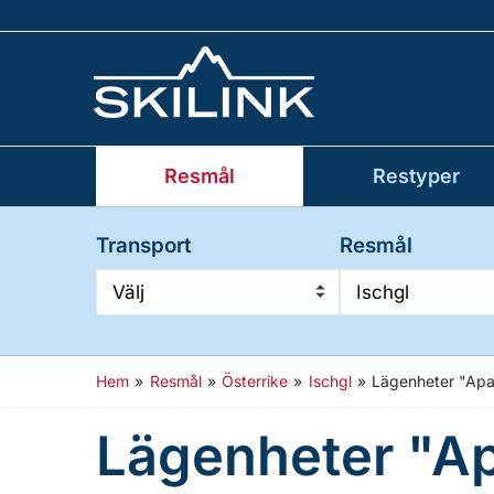
Resmål
Restyper
Transport
Resmål
Välj
Ischgl
Hem
»
Resmål
»
Österrike
»
Ischgl
»
Lägenheter "Apa
Lägenheter "Ap