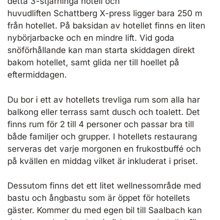
detta 3-stjärninga hotell och
huvudliften Schattberg X-press ligger bara 250 m
från hotellet. På baksidan av hotellet finns en liten
nybörjarbacke och en mindre lift. Vid goda
snöförhållande kan man starta skiddagen direkt
bakom hotellet, samt glida ner till hoellet på
eftermiddagen.
Du bor i ett av hotellets trevliga rum som alla har
balkong eller terrass samt dusch och toalett. Det
finns rum för 2 till 4 personer och passar bra till
både familjer och grupper. I hotellets restaurang
serveras det varje morgonen en frukostbuffé och
på kvällen en middag vilket är inkluderat i priset.
Dessutom finns det ett litet wellnessområde med
bastu och ångbastu som är öppet för hotellets
gäster. Kommer du med egen bil till Saalbach kan