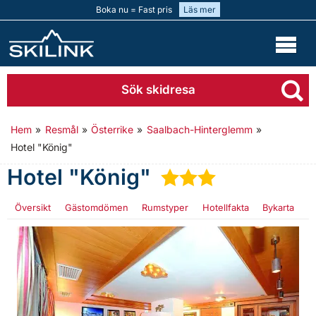
Boka nu = Fast pris
Läs mer
Sök skidresa
Hem
»
Resmål
»
Österrike
»
Saalbach-Hinterglemm
»
Hotel "König"
Hotel "König"
★
★
★
Översikt
Gästomdömen
Rumstyper
Hotellfakta
Bykarta