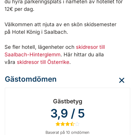
du hyra parkeringsplats i närheten av hotellet för
12€ per dag.
Välkommen att njuta av en skön skidsemester
på Hotel König i Saalbach.
Se fler hotell, lägenheter och
skidresor till
Saalbach-Hinterglemm
. Här hittar du alla
våra
skidresor till Österrike
.
Gästomdömen
Gästbetyg
3,9 / 5
★
★
★
½
☆
Baserat på 10 omdömen