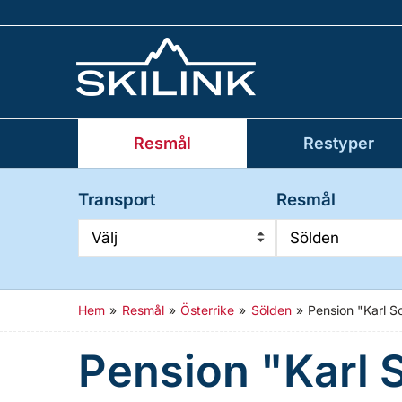
Resmål
Restyper
Transport
Resmål
Välj
Sölden
Hem
»
Resmål
»
Österrike
»
Sölden
»
Pension "Karl S
Pension "Karl