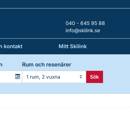
040 - 645 95 88
info@skilink.se
h kontakt
Mitt Skilink
n
Rum och resenärer
Sök
1 rum, 2 vuxna