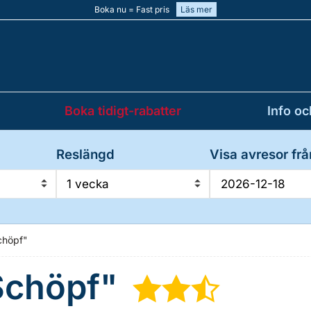
Boka nu = Fast pris
Läs mer
Boka tidigt-rabatter
Info oc
Reslängd
Visa avresor frå
1 vecka
chöpf"
 Schöpf"
★
★
½