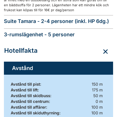
är inrett med en dubbelsäng och en soffa som kan göras om till
en bäddsoffa för 2 personer. Lägenheten har ett mindre kök och
frukost kan köpas till för 16€ pr dag/person
Suite Tamara - 2-4 personer (inkl. HP 6dg.)
3-rumslägenhet - 5 personer
Hotellfakta
Avstånd
Avstånd till pist:
150 m
Avstånd till lift:
175 m
Avstånd till skidbuss:
50 m
Avstånd till centrum:
0 m
Avstånd till affärer:
100 m
Avstånd till skiduthyrning:
100 m