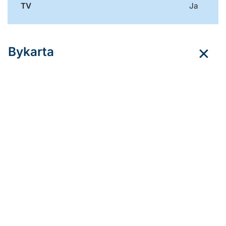
TV
Ja
Bykarta