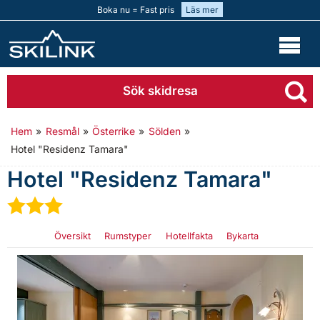
Boka nu = Fast pris
Läs mer
Sök skidresa
Hem
»
Resmål
»
Österrike
»
Sölden
»
Hotel "Residenz Tamara"
Hotel "Residenz Tamara"
★
★
★
Översikt
Rumstyper
Hotellfakta
Bykarta