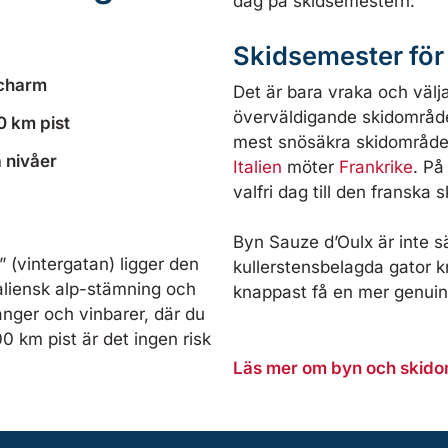
dag på skidsemestern.
Skidsemester för 
 charm
Det är bara vraka och välj
överväldigande skidområdet
0 km pist
mest snösäkra skidområden.
a nivåer
Italien
möter
Frankrike
. På
valfri dag till den franska
?
Byn Sauze d’Oulx är inte s
 (vintergatan) ligger den
kullerstensbelagda gator kr
taliensk alp-stämning och
knappast få en mer genuin
nger och vinbarer, där du
0 km pist är det ingen risk
Läs mer om byn och skidom