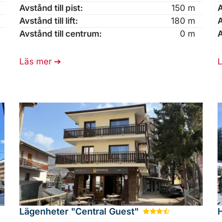
Avstånd till pist:
150 m
A
Avstånd till lift:
180 m
A
Avstånd till centrum:
0 m
A
Läs mer
Lägenheter "Central Guest"
★
★
★
½