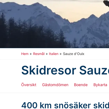
Hem
»
Resmål
»
Italien
»
Sauze d'Oulx
Skidresor Sauz
Översikt
Gästomdömen
Boende
Bykarta
400 km snösäker skid