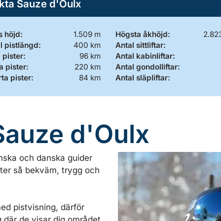
kta Sauze d'Oulx
 höjd:
1.509 m
Högsta åkhöjd:
2.82
l pistlängd:
400 km
Antal sittliftar:
 pister:
96 km
Antal kabinliftar:
 pister:
220 km
Antal gondolliftar:
ta pister:
84 km
Antal släpliftar:
Sauze d'Oulx
enska och danska guider
ster så bekväm, trygg och
med pistvisning, därför
g där de visar dig området