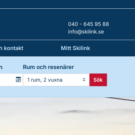
040 - 645 95 88
info@skilink.se
h kontakt
Mitt Skilink
n
Rum och resenärer
Sök
1 rum, 2 vuxna