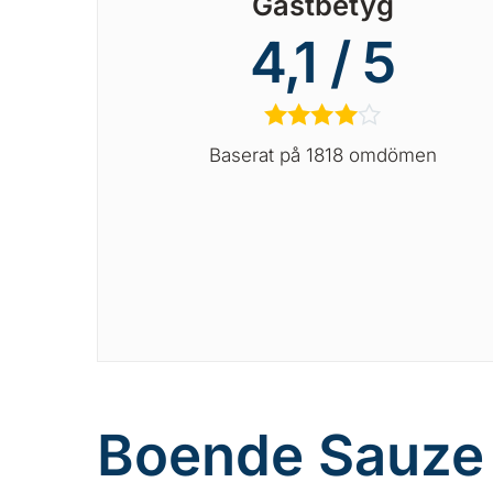
Gästbetyg
4,1 / 5
★
★
★
★
☆
Baserat på 1818 omdömen
Boende Sauze 