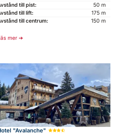
vstånd till pist:
50 m
vstånd till lift:
175 m
vstånd till centrum:
150 m
Läs mer
Hotel "Avalanche"
★
★
★
½