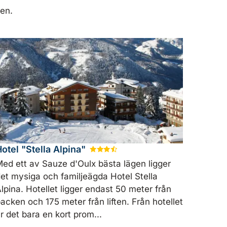
ien.
otel "Stella Alpina"
★
★
★
½
ed ett av Sauze d'Oulx bästa lägen ligger
et mysiga och familjeägda Hotel Stella
lpina. Hotellet ligger endast 50 meter från
acken och 175 meter från liften. Från hotellet
r det bara en kort prom...