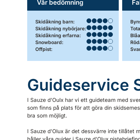
Vår bedömning
Fa
Skidåkning barn:
Byns
Skidåkning nybörjare:
Tota
Skidåkning erfarna:
Blåa
Snowboard:
Röda
Offpist:
Svar
Guideservice 
I Sauze d'Oulx har vi ett guideteam med sv
som finns på plats för att göra din skidseme
bra som möjligt.
I Sauze d'Olux är det dessvärre inte tillåtet 
håller våra guider i Sauze d'Olux pistebriefin