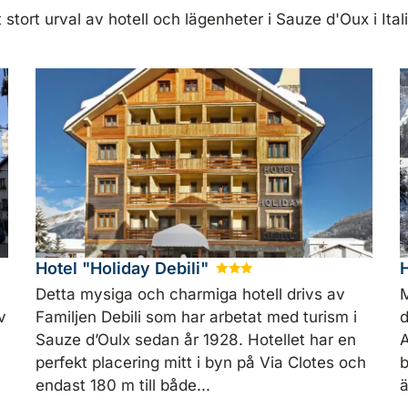
tt stort urval av hotell och lägenheter i Sauze d'Oux i Ital
Hotel "Holiday Debili"
H
★
★
★
Detta mysiga och charmiga hotell drivs av
M
v
Familjen Debili som har arbetat med turism i
d
Sauze d’Oulx sedan år 1928. Hotellet har en
A
perfekt placering mitt i byn på Via Clotes och
b
endast 180 m till både...
ä