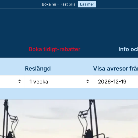
Boka nu = Fast pris
Läs mer
Boka tidigt-rabatter
Info oc
Reslängd
Visa avresor frå
1 vecka