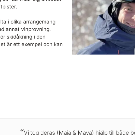
tpister.
lta i olika arrangemang
nd annat vinprovning,
ör skidåkning i den
et är ett exempel och kan
Vi tog deras (Maja & Maya) hjälp till både b