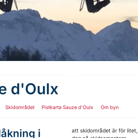
e d'Oulx
Skidområdet
Pistkarta Sauze d'Oulx
Om byn
åkning i
att skidområdet är för lit