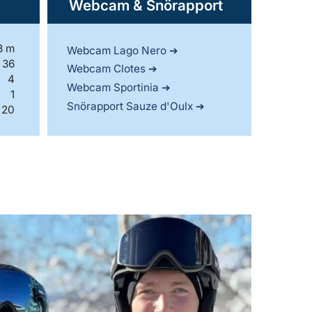
Webcam & Snörapport
3 m
Webcam Lago Nero
36
Webcam Clotes
4
Webcam Sportinia
1
Snörapport Sauze d'Oulx
20