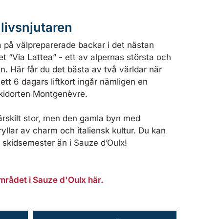
livsnjutaren
a på välpreparerade backar i det nästan
 “Via Lattea” - ett av alpernas största och
 Här får du det bästa av två världar när
 ett 6 dagars liftkort ingår nämligen en
 skidorten Montgenèvre.
ärskilt stor, men den gamla byn med
yllar av charm och italiensk kultur. Du kan
 skidsemester än i Sauze d’Oulx!
rådet i Sauze d'Oulx här.