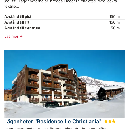
jacuzzi. Lägenheterna är inredda i modern chaletstil med läckra
textilie...
Avstånd till pist:
150 m
Avstånd till lift:
150 m
Avstånd till centrum:
50 m
Läs mer
Lägenheter "Residence Le Christiania"
★
★
★
I den nyare bydelen, Les Berges, hittar du detta populära