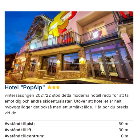
Hotel "PopAlp"
★
★
★
vintersäsongen 2021/22 stod detta moderna hotell redo för att ta
emot dig och andra skidentusiaster. Utöver att hotellet är helt
nybyggt ligger det också med ett utmärkt läge. Här bor du precis
vid de...
Avstånd till pist:
50 m
Avstånd till lift:
30 m
Avstånd till centrum:
0 m