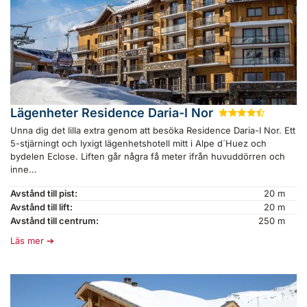
Lägenheter Residence Daria-I Nor
★
★
★
★
½
Unna dig det lilla extra genom att besöka Residence Daria-I Nor. Ett
5-stjärningt och lyxigt lägenhetshotell mitt i Alpe d´Huez och
bydelen Eclose. Liften går några få meter ifrån huvuddörren och
inne...
Avstånd till pist:
20 m
Avstånd till lift:
20 m
Avstånd till centrum:
250 m
Läs mer