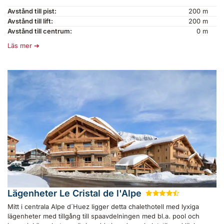
Avstånd till pist:
200 m
Avstånd till lift:
200 m
Avstånd till centrum:
0 m
Läs mer
Lägenheter Le Cristal de l'Alpe
★
★
★
★
½
Mitt i centrala Alpe d´Huez ligger detta chalethotell med lyxiga
lägenheter med tillgång till spaavdelningen med bl.a. pool och