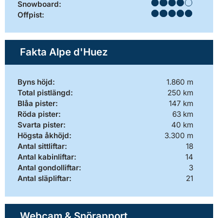
Snowboard:
Offpist:
Fakta Alpe d'Huez
Byns höjd:
1.860 m
Total pistlängd:
250 km
Blåa pister:
147 km
Röda pister:
63 km
Svarta pister:
40 km
Högsta åkhöjd:
3.300 m
Antal sittliftar:
18
Antal kabinliftar:
14
Antal gondolliftar:
3
Antal släpliftar:
21
Webcam & Snörapport