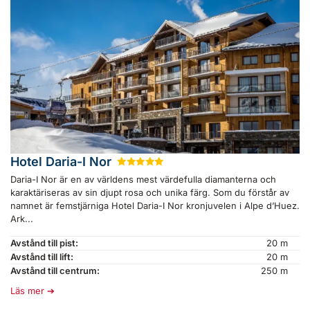
Hotel Daria-I Nor
★
★
★
★
★
Daria-I Nor är en av världens mest värdefulla diamanterna och
karaktäriseras av sin djupt rosa och unika färg. Som du förstår av
namnet är femstjärniga Hotel Daria-I Nor kronjuvelen i Alpe d’Huez.
Ark...
Avstånd till pist:
20 m
Avstånd till lift:
20 m
Avstånd till centrum:
250 m
Läs mer