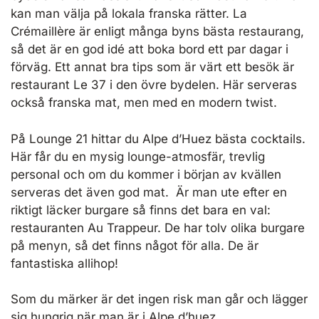
kan man välja på lokala franska rätter. La
Crémaillère är enligt många byns bästa restaurang,
så det är en god idé att boka bord ett par dagar i
förväg. Ett annat bra tips som är värt ett besök är
restaurant Le 37 i den övre bydelen. Här serveras
också franska mat, men med en modern twist.
På Lounge 21 hittar du Alpe d’Huez bästa cocktails.
Här får du en mysig lounge-atmosfär, trevlig
personal och om du kommer i början av kvällen
serveras det även god mat. Är man ute efter en
riktigt läcker burgare så finns det bara en val:
restauranten Au Trappeur. De har tolv olika burgare
på menyn, så det finns något för alla. De är
fantastiska allihop!
Som du märker är det ingen risk man går och lägger
sig hungrig när man är i Alpe d’huez...