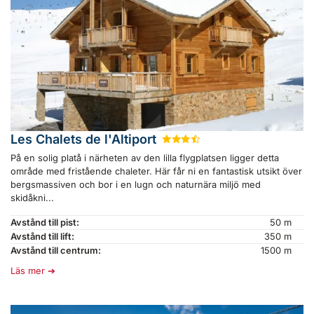
Les Chalets de l'Altiport
★
★
★
½
På en solig platå i närheten av den lilla flygplatsen ligger detta
område med fristående chaleter. Här får ni en fantastisk utsikt över
bergsmassiven och bor i en lugn och naturnära miljö med
skidåkni...
Avstånd till pist:
50 m
Avstånd till lift:
350 m
Avstånd till centrum:
1500 m
Läs mer