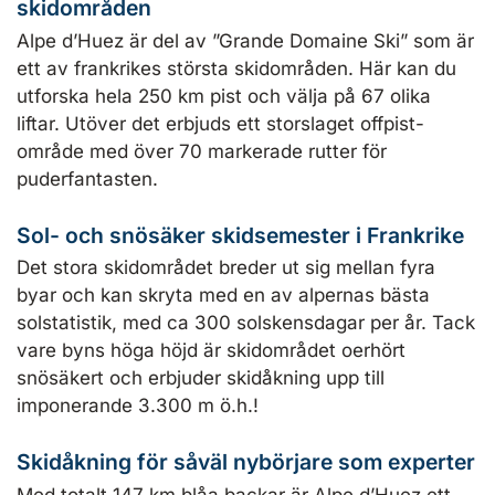
skidområden
Alpe d’Huez är del av ”Grande Domaine Ski” som är
ett av frankrikes största skidområden. Här kan du
utforska hela 250 km pist och välja på 67 olika
liftar. Utöver det erbjuds ett storslaget offpist-
område med över 70 markerade rutter för
puderfantasten.
Sol- och snösäker skidsemester i Frankrike
Det stora skidområdet breder ut sig mellan fyra
byar och kan skryta med en av alpernas bästa
solstatistik, med ca 300 solskensdagar per år. Tack
vare byns höga höjd är skidområdet oerhört
snösäkert och erbjuder skidåkning upp till
imponerande 3.300 m ö.h.!
Skidåkning för såväl nybörjare som experter
Med totalt 147 km blåa backar är Alpe d’Huez ett