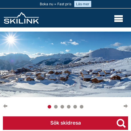
Boka nu = Fast pris
Läs mer
Sök skidresa