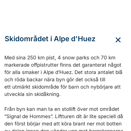
Skidområdet i Alpe d'Huez
Med sina 250 km pist, 4 snow parks och 70 km
markerade offpistrutter finns det garanterat något
för alla smaker i Alpe d’Huez. Det stora antalet blå
och röda backar nära byn gör det också till
ett utmärkt skidområde för barn och nybörjare att
utveckla sin skidåkning.
Från byn kan man ta en stollift över mot området
”Signal de Hommes”. Liftturen dit är lite speciell då
den först börjar med att köra brant ner mot botten
av dalen innan den vänder upp mot bergstopparna.