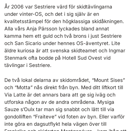
År 2006 var Sestriere värd för skidtävlingarna
under vinter-OS, och det i sig själv är en
kvalitetsstämpel för den högklassiga skidåkningen.
Alla vårs Anja Pärsson lyckades bland annat
kamma hem ett guld och två brons i just Sestriere
och San Sicario under hennes OS-äventyret. Lite
äldre kuriosa är att svenska skidteamet och Ingmar
Stenmark ofta bodde på Hotell Sud Ovest vid
tävlingar i Sestriere.
De två lokal delarna av skidområdet, “Mount Sises”
och “Motta” nås direkt från byn. Med ditt liftkort till
Via Latte är det annars bara att ge sig iväg och
utforska någon av de andra områdena. Mysiga
Sauze s’Oulx tar man sig snabbt och lätt till via
gondolliften “Fraiteve” vid foten av byn. Eller varför
inte göra en dagsutflykt hela vägen över till