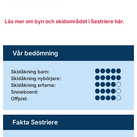
Läs mer om byn och skidområdet i Sestriere här.
Vår bedömning
Skidåkning barn:
Skidåkning nybörjare:
Skidåkning erfarna:
Snowboard:
Offpist:
Fakta Sestriere