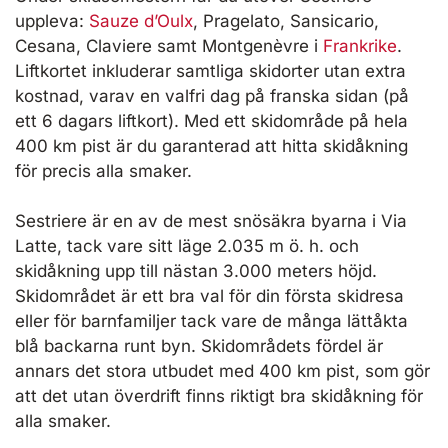
uppleva:
Sauze d’Oulx
, Pragelato, Sansicario,
Cesana, Claviere samt Montgenèvre i
Frankrike
.
Liftkortet inkluderar samtliga skidorter utan extra
kostnad, varav en valfri dag på franska sidan (på
ett 6 dagars liftkort). Med ett skidområde på hela
400 km pist är du garanterad att hitta skidåkning
för precis alla smaker.
Sestriere är en av de mest snösäkra byarna i Via
Latte, tack vare sitt läge 2.035 m ö. h. och
skidåkning upp till nästan 3.000 meters höjd.
Skidområdet är ett bra val för din första skidresa
eller för barnfamiljer tack vare de många lättåkta
blå backarna runt byn. Skidområdets fördel är
annars det stora utbudet med 400 km pist, som gör
att det utan överdrift finns riktigt bra skidåkning för
alla smaker.