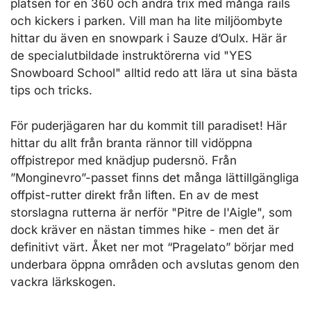
platsen för en 360 och andra trix med många rails
och kickers i parken. Vill man ha lite miljöombyte
hittar du även en snowpark i Sauze d’Oulx. Här är
de specialutbildade instruktörerna vid "YES
Snowboard School" alltid redo att lära ut sina bästa
tips och tricks.
För puderjägaren har du kommit till paradiset! Här
hittar du allt från branta rännor till vidöppna
offpistrepor med knädjup pudersnö. Från
”Monginevro”-passet finns det många lättillgängliga
offpist-rutter direkt från liften. En av de mest
storslagna rutterna är nerför "Pitre de l'Aigle", som
dock kräver en nästan timmes hike - men det är
definitivt värt. Åket ner mot “Pragelato” börjar med
underbara öppna områden och avslutas genom den
vackra lärkskogen.