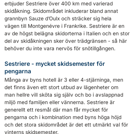
erbjuder Sestriere över 400 km med varierad
skidåkning. Skidområdet inkluderar bland annat
grannbyn Sauze d’Oulx och sträcker sig hela
vägen till Montgenévre i Frankrike. Sestriere är en
av de högst belägna skidorterna i Italien och en stor
del av skidåkningen sker över trädgränsen - så här
behöver du inte vara nervös för snötillgången.
Sestriere - mycket skidsemester för
pengarna
Många av byns hotell är 3 eller 4-stjärninga, men
det finns även ett stort utbud av lägenheter om
man hellre vill sköta sig själv och bo i avslappnad
miljö med familjen eller vännerna. Sestriere är
generellt ett resmål där man får mycket för
pengarna och i kombination med byns höga höjd
och det stora skidområdet är det ett utmärkt val för
vinterns skidsemester.