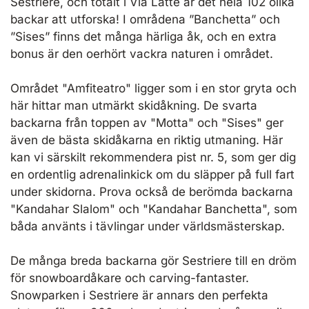
Sestriere, och totalt i Via Latte är det hela 102 olika
backar att utforska! I områdena ”Banchetta” och
”Sises” finns det många härliga åk, och en extra
bonus är den oerhört vackra naturen i området.
Området "Amfiteatro" ligger som i en stor gryta och
här hittar man utmärkt skidåkning. De svarta
backarna från toppen av "Motta" och "Sises" ger
även de bästa skidåkarna en riktig utmaning. Här
kan vi särskilt rekommendera pist nr. 5, som ger dig
en ordentlig adrenalinkick om du släpper på full fart
under skidorna. Prova också de berömda backarna
"Kandahar Slalom" och "Kandahar Banchetta", som
båda använts i tävlingar under världsmästerskap.
De många breda backarna gör Sestriere till en dröm
för snowboardåkare och carving-fantaster.
Snowparken i Sestriere är annars den perfekta