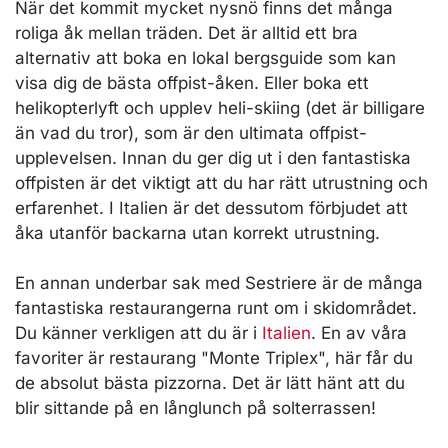
När det kommit mycket nysnö finns det många
roliga åk mellan träden. Det är alltid ett bra
alternativ att boka en lokal bergsguide som kan
visa dig de bästa offpist-åken. Eller boka ett
helikopterlyft och upplev heli-skiing (det är billigare
än vad du tror), som är den ultimata offpist-
upplevelsen. Innan du ger dig ut i den fantastiska
offpisten är det viktigt att du har rätt utrustning och
erfarenhet. I Italien är det dessutom förbjudet att
åka utanför backarna utan korrekt utrustning.
En annan underbar sak med Sestriere är de många
fantastiska restaurangerna runt om i skidområdet.
Du känner verkligen att du är i
Italien
. En av våra
favoriter är restaurang "Monte Triplex", här får du
de absolut bästa pizzorna. Det är lätt hänt att du
blir sittande på en långlunch på solterrassen!