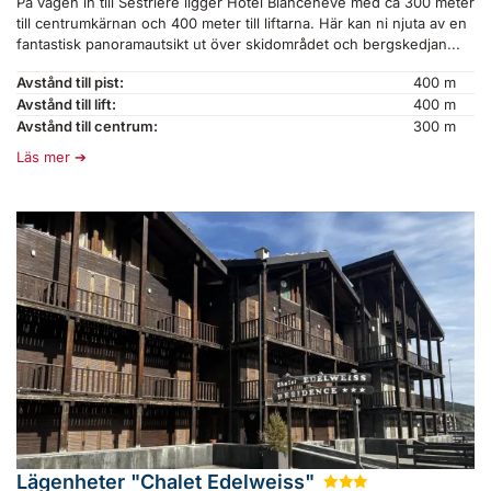
På vägen in till Sestriere ligger Hotel Bianceneve med ca 300 meter
till centrumkärnan och 400 meter till liftarna. Här kan ni njuta av en
fantastisk panoramautsikt ut över skidområdet och bergskedjan...
Avstånd till pist:
400 m
Avstånd till lift:
400 m
Avstånd till centrum:
300 m
Läs mer
Lägenheter "Chalet Edelweiss"
★
★
★