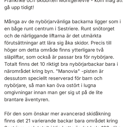
Frankrike och skidorten Montgenévre - kom ihåg att
gå upp tidigt!
Många av de nybörjarvänliga backarna ligger som i
en båge runt centrum i Sestriere. Runt snötorget
och de närliggande liftarna är det utmärkta
förutsättningar att lära sig åka skidor. Precis till
höger om detta område finns ytterligare två
släpliftar, som också är passar bra för nybörjare.
Totalt finns det 10 riktigt bra nybörjarbackar bara i
närområdet kring byn. "Manovia" -pisten är
dessutom speciellt reserverad för barn och
nybörjare, så man kan öva ostört i lugna
omgivningar innan man ger sig ut på de lite
brantare äventyren.
För den som önskar mer avancerad skidåkning
finns det 21 varierande backar bara området kring